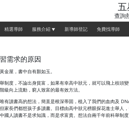
五
查詢熱
精選導師
服務介紹
新導師登記
免費找導師
▼
習需求的原因
黃金屋，書中自有顏如玉。
舉制度，不論出身貧富，如果有幸高中狀元，就可以飛上枝頭變
階級向上流動，窮人致富的最有效方法。
唯有讀書高的想法，簡直是根深蒂固，植入了我們的血肉及 DN
但家長們都想孩子多讀書。目標由高中狀元榜眼探花進士舉人，
中國人讀書不是求知識，而是求富貴。想法自兩千年前科舉制度