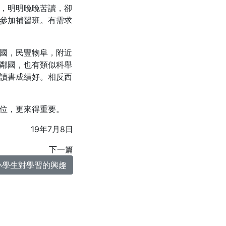
，明明晚晚苦讀，卻
參加補習班。有需求
國，民豐物阜，附近
鄰國，也有類似科舉
讀書成績好。相反西
位，更來得重要。
19年7月8日
下一篇
小學生對學習的興趣