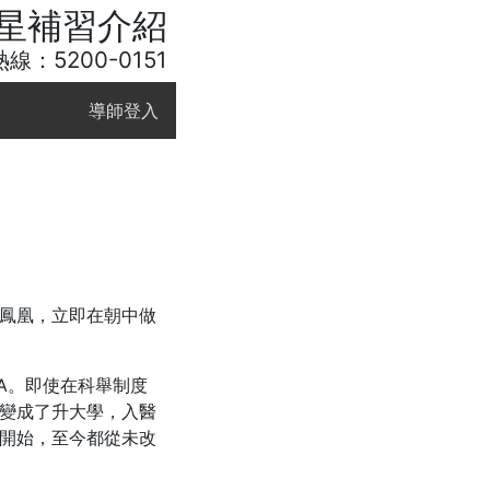
星補習介紹
線：5200-0151
導師登入
鳳凰，立即在朝中做
A。即使在科舉制度
變成了升大學，入醫
開始，至今都從未改