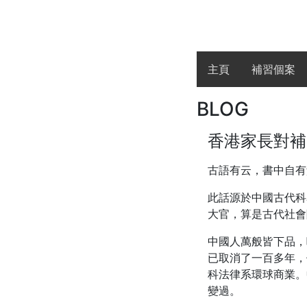
主頁
補習個案
BLOG
香港家長對補
古語有云，書中自有
此話源於中國古代科
大官，算是古代社會
中國人萬般皆下品，
已取消了一百多年，
科法律系環球商業。
變過。