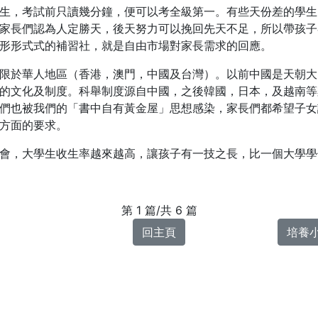
生，考試前只讀幾分鐘，便可以考全級第一。有些天份差的學生
家長們認為人定勝天，後天努力可以挽回先天不足，所以帶孩子
形形式式的補習社，就是自由市場對家長需求的回應。
限於華人地區（香港，澳門，中國及台灣）。以前中國是天朝大
的文化及制度。科舉制度源自中國，之後韓國，日本，及越南等
們也被我們的「書中自有黃金屋」思想感染，家長們都希望子女
方面的要求。
會，大學生收生率越來越高，讓孩子有一技之長，比一個大學學
第 1 篇/共 6 篇
回主頁
培養